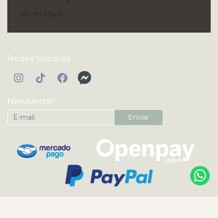
Ver en Mapa
Redes Sociales
Newsletter
Enviar
KI'IBOK | Perfumes Árabes y Nicho Originales ® 2026
¿Te gusta mi tienda? Yo vendo con
Bsale