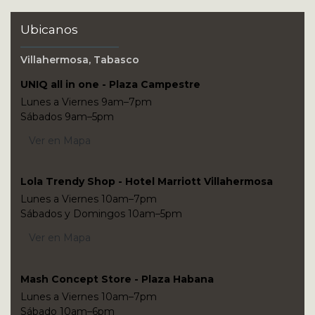
Ubicanos
Villahermosa, Tabasco
UNIQ all in one - Plaza Campestre
Lunes a Viernes 9am–7pm
Sábados 9am–5pm
Ver en Mapa
Lola Trendy Shop - Hotel Marriott Villahermosa
Lunes a Viernes 10am–7pm
Sábados y Domingos 10am–5pm
Ver en Mapa
Mash Concept Store - Plaza Habana
Lunes a Viernes 10am–7pm
Sábado 10am–6pm