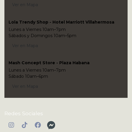
Ver en Mapa
Lola Trendy Shop - Hotel Marriott Villahermosa
Lunes a Viernes 10am–7pm
Sábados y Domingos 10am–5pm
Ver en Mapa
Mash Concept Store - Plaza Habana
Lunes a Viernes 10am–7pm
Sábado 10am–6pm
Ver en Mapa
Redes Sociales