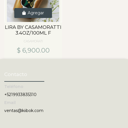
Agregar
LIRA BY CASAMORATTI
3.4OZ/100ML F
CASAMORATI
$ 6,900.00
Contacto
Teléfono
+5219933835310
Email
ventas@kiibok.com