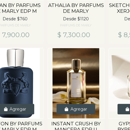
AN BY PARFUMS
ATHALIA BY PARFUMS
SKETCH
 MARLY EDP M
DE MARLY
XERJ
Desde $760
Desde $1120
De
PARFUMS DE MARLY
PARFUMS DE MARLY
 7,900.00
$ 7,300.00
$ 8
Agregar
Agregar
TON BY PARFUMS
INSTANT CRUSH BY
GYP
 MARLY EDP M
MANCERA EDP U
BYR