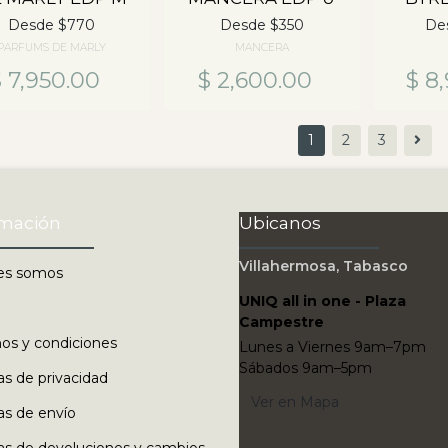
Desde $770
Desde $350
De
PARFUMS DE MARLY
MANCERA
$ 7,950.00
$ 2,600.00
$ 8
1
2
3
rmación
Ubicanos
Villahermosa, Tabasco
es somos
UNIQ all in one - Plaza
Campestre
os y condiciones
Lunes a Viernes 9am–7pm
Sábados 9am–5pm
cas de privacidad
Ver en Mapa
cas de envío
cas de devoluciones y cambios