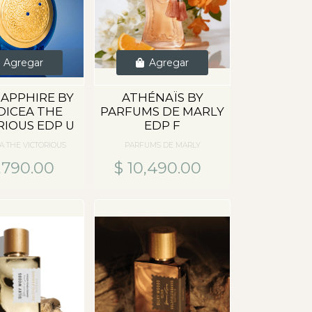
Agregar
Agregar
SAPPHIRE BY
ATHÉNAÏS BY
DICEA THE
PARFUMS DE MARLY
RIOUS EDP U
EDP F
A THE VICTORIOUS
PARFUMS DE MARLY
,790.00
$ 10,490.00