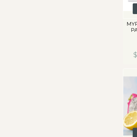
MYR
P
$