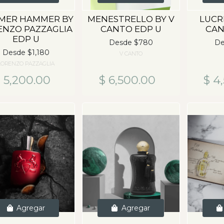
MER HAMMER BY
MENESTRELLO BY V
LUCR
ENZO PAZZAGLIA
CANTO EDP U
CAN
EDP U
Desde $780
De
Desde $1,180
V CANTO
LORENZO PAZZAGLIA
 5,200.00
$ 6,500.00
$ 4
Agregar
Agregar