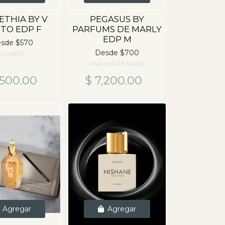
ETHIA BY V
PEGASUS BY
TO EDP F
PARFUMS DE MARLY
EDP M
sde $570
Desde $700
V CANTO
PARFUMS DE MARLY
,500.00
$ 7,200.00
Agregar
Agregar