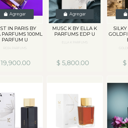
Agregar
Agregar
ST IN PARIS BY
MUSC K BY ELLA K
SILK
 PARFUMS 100ML
PARFUMS EDP U
GOLDFI
PARFUM U
ELLA K PARFUMS
ROJA PARFUMS
GOLD
 19,900.00
$ 5,800.00
$