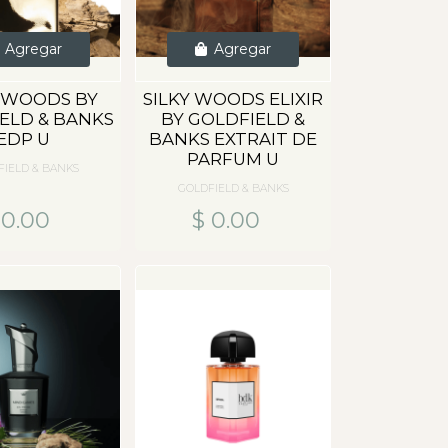
Agregar
Agregar
Y WOODS BY
SILKY WOODS ELIXIR
ELD & BANKS
BY GOLDFIELD &
EDP U
BANKS EXTRAIT DE
PARFUM U
FIELD & BANKS
GOLDFIELD & BANKS
 0.00
$ 0.00