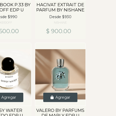
BOOK P.33 BY
HACIVAT EXTRAIT DE
OFF EDP U
PARFUM BY NISHANE
sde $990
Desde $930
XERJOFF
NISHANE
,500.00
$ 900.00
Agregar
Agregar
SY WATER
VALERO BY PARFUMS
EDO EDP U
DE MARLY EDP U