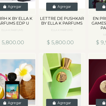
Agregar
Agregar
RH K BY ELLA K
LETTRE DE PUSHKAR
EN PR
ARFUMS EDP U
BY ELLA K PARFUMS
GAMES
P
ELLA K PARFUMS
ELLA K PARFUMS
M
 5,800.00
$ 5,800.00
$ 9
Agregar
Agregar