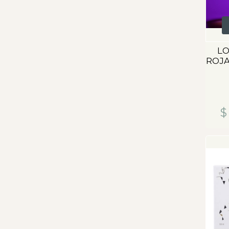
LO
ROJA
$