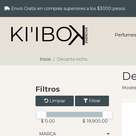
Envío Gratis en compras superiores a los $3000 pesos
Perfumes
Inicio
Decants nicho
De
Filtros
Mostr
Limpiar
Filtrar
$ 0.00
$ 19,900.00
MARCA