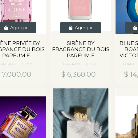
Agregar
Agregar
RÈNE PRIVÉE BY
SIRÈNE BY
BLUE 
GRANCE DU BOIS
FRAGRANCE DU BOIS
BOA
PARFUM F
PARFUM F
VICTO
FRAGRANCE DU BOIS
FRAGRANCE DU BOIS
BOADICE
 7,000.00
$ 6,360.00
$ 14