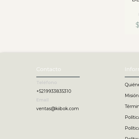
Contacto
Info
Teléfono
Quién
+5219933835310
Misión
Email
Términ
ventas@kiibok.com
Políti
Políti
Políti