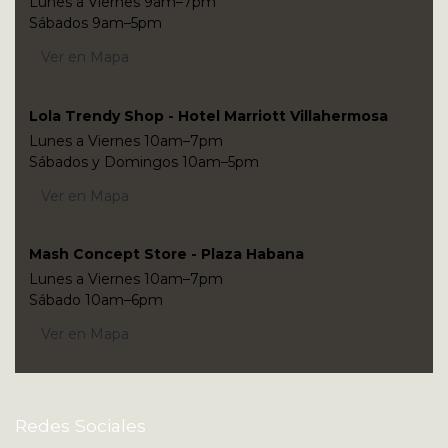
Lunes a Viernes 9am–7pm
Sábados 9am–5pm
Ver en Mapa
Lola Trendy Shop - Hotel Marriott Villahermosa
Lunes a Viernes 10am–7pm
Sábados y Domingos 10am–5pm
Ver en Mapa
Mash Concept Store - Plaza Habana
Lunes a Viernes 10am–7pm
Sábado 10am–6pm
Ver en Mapa
Redes Sociales