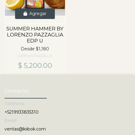
Agregar
SUMMER HAMMER BY
LORENZO PAZZAGLIA
EDP U
Desde $1,180
LORENZO PAZZAGLIA
$ 5,200.00
Contacto
Teléfono
+5219933835310
Email
ventas@kiibok.com