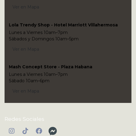
Ver en Mapa
Lola Trendy Shop - Hotel Marriott Villahermosa
Lunes a Viernes 10am–7pm
Sábados y Domingos 10am–5pm
Ver en Mapa
Mash Concept Store - Plaza Habana
Lunes a Viernes 10am–7pm
Sábado 10am–6pm
Ver en Mapa
Redes Sociales