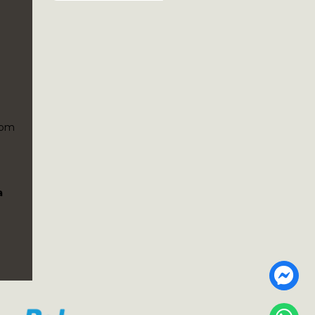
5pm
a