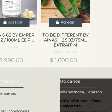
Agregar
Agregar
NG 62 BY EMPER
TO BE DIFFERENT BY
OZ / 100ML EDP U
AINASH 2.5OZ/75ML
EXTRAIT M
EMPER
AINASH PARFUM
$ 990.00
$ 1,600.00
rmación
Ubicanos
Villahermosa, Tabasco
es somos
UNIQ all in one - Plaza
Campestre
os y condiciones