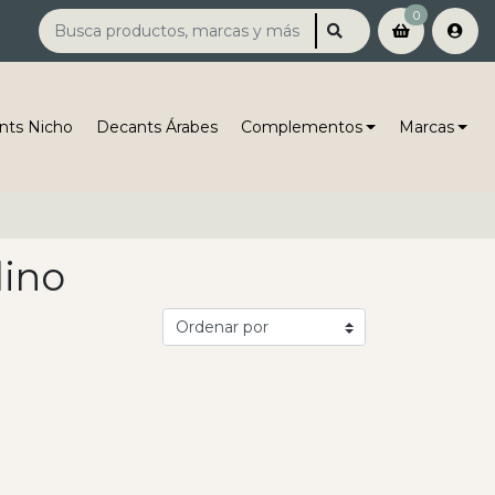
0
nts Nicho
Decants Árabes
Complementos
Marcas
ino