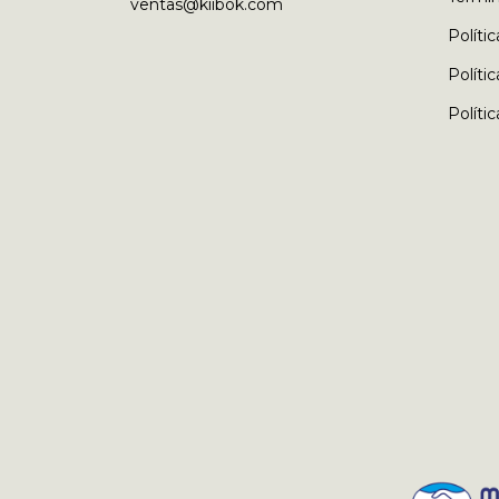
ventas@kiibok.com
Políti
Políti
Políti