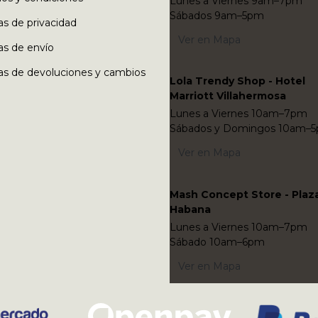
Lunes a Viernes 9am–7pm
Sábados 9am–5pm
cas de privacidad
Ver en Mapa
cas de envío
cas de devoluciones y cambios
Lola Trendy Shop - Hotel
Marriott Villahermosa
Lunes a Viernes 10am–7pm
Sábados y Domingos 10am–
Ver en Mapa
Mash Concept Store - Plaz
Habana
Lunes a Viernes 10am–7pm
Sábado 10am–6pm
Ver en Mapa