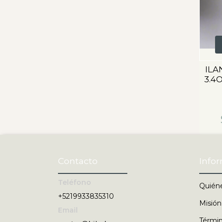
ILA
3.4
Contacto
Info
Teléfono
Quién
+5219933835310
Misión
Email
Términ