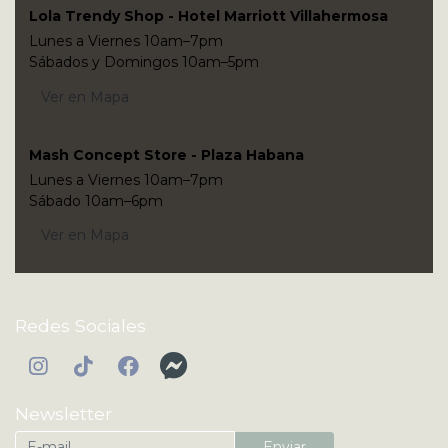
Lola Trendy Shop - Hotel Marriott Villahermosa
Lunes a Viernes 10am–7pm
Sábados y Domingos 10am–5pm
Ver en Mapa
Mash Concept Store - Plaza Habana
Lunes a Viernes 10am–7pm
Sábado 10am–6pm
Ver en Mapa
Redes Sociales
Newsletter
Enviar