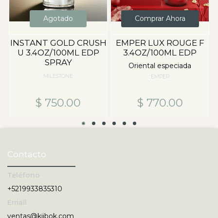
Agotado
Comprar Ahora
INSTANT GOLD CRUSH
EMPER LUX ROUGE F
U 3.4OZ/100ML EDP
3.4OZ/100ML EDP
SPRAY
Oriental especiada
MILESTONE
EMPER
$ 750.00
$ 770.00
Contacto
Teléfono
+5219933835310
Email
ventas@kiibok.com