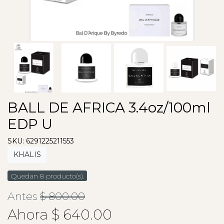
BALL DE AFRICA 3.4oz/100ml
EDP U
SKU: 6291225211553
KHALIS
Quedan 8 producto(s).
Antes
$ 800.00
Ahora $ 640.00