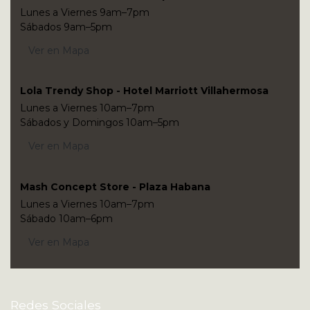
Lunes a Viernes 9am–7pm
Sábados 9am–5pm
Ver en Mapa
Lola Trendy Shop - Hotel Marriott Villahermosa
Lunes a Viernes 10am–7pm
Sábados y Domingos 10am–5pm
Ver en Mapa
Mash Concept Store - Plaza Habana
Lunes a Viernes 10am–7pm
Sábado 10am–6pm
Ver en Mapa
Redes Sociales