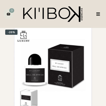
0
-20%