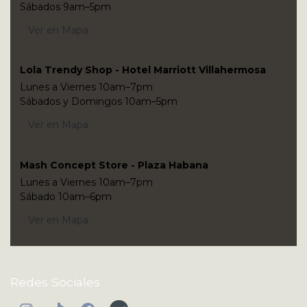
Sábados 9am–5pm
Ver en Mapa
Lola Trendy Shop - Hotel Marriott Villahermosa
Lunes a Viernes 10am–7pm
Sábados y Domingos 10am–5pm
Ver en Mapa
Mash Concept Store - Plaza Habana
Lunes a Viernes 10am–7pm
Sábado 10am–6pm
Ver en Mapa
Redes Sociales