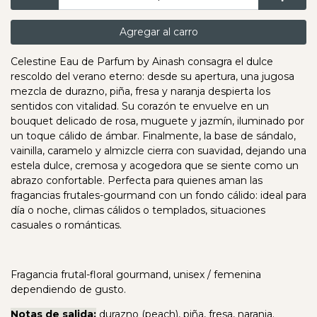
Agregar al carro
Celestine Eau de Parfum by Ainash consagra el dulce
rescoldo del verano eterno: desde su apertura, una jugosa
mezcla de durazno, piña, fresa y naranja despierta los
sentidos con vitalidad. Su corazón te envuelve en un
bouquet delicado de rosa, muguete y jazmín, iluminado por
un toque cálido de ámbar. Finalmente, la base de sándalo,
vainilla, caramelo y almizcle cierra con suavidad, dejando una
estela dulce, cremosa y acogedora que se siente como un
abrazo confortable. Perfecta para quienes aman las
fragancias frutales-gourmand con un fondo cálido: ideal para
día o noche, climas cálidos o templados, situaciones
casuales o románticas.
Fragancia frutal-floral gourmand, unisex / femenina
dependiendo de gusto.
Notas de salida:
durazno (peach), piña, fresa, naranja.