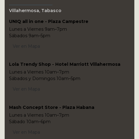
Villahermosa, Tabasco
UNIQ all in one - Plaza Campestre
Lunes a Viernes 9am–7pm
Sábados 9am–5pm
Ver en Mapa
Lola Trendy Shop - Hotel Marriott Villahermosa
Lunes a Viernes 10am–7pm
Sábados y Domingos 10am–5pm
Ver en Mapa
Mash Concept Store - Plaza Habana
Lunes a Viernes 10am–7pm
Sábado 10am–6pm
Ver en Mapa