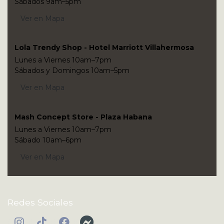
Sábados 9am–5pm
Ver en Mapa
Lola Trendy Shop - Hotel Marriott Villahermosa
Lunes a Viernes 10am–7pm
Sábados y Domingos 10am–5pm
Ver en Mapa
Mash Concept Store - Plaza Habana
Lunes a Viernes 10am–7pm
Sábado 10am–6pm
Ver en Mapa
Redes Sociales