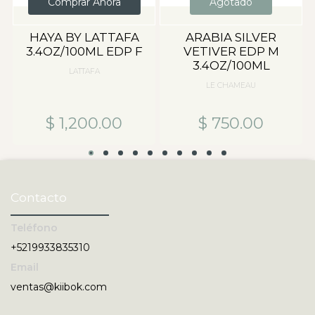
Comprar Ahora
Agotado
HAYA BY LATTAFA
ARABIA SILVER
O
3.4OZ/100ML EDP F
VETIVER EDP M
S
3.4OZ/100ML
LATTAFA
LE CHAMEAU
$ 1,200.00
$ 750.00
Contacto
Teléfono
+5219933835310
Email
ventas@kiibok.com