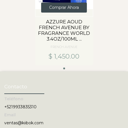
Comprar Ahora
AZZURE AOUD
FRENCH AVENUE BY
FRAGRANCE WORLD
3.4OZ/100ML ...
FRENCH AVENUE
$ 1,450.00
Contacto
Teléfono
+5219933835310
Email
ventas@kiibok.com