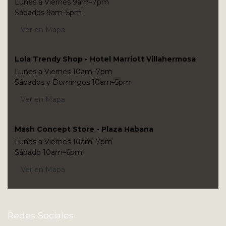
Lunes a Viernes 9am–7pm
Sábados 9am–5pm
Ver en Mapa
Lola Trendy Shop - Hotel Marriott Villahermosa
Lunes a Viernes 10am–7pm
Sábados y Domingos 10am–5pm
Ver en Mapa
Mash Concept Store - Plaza Habana
Lunes a Viernes 10am–7pm
Sábado 10am–6pm
Ver en Mapa
Redes Sociales