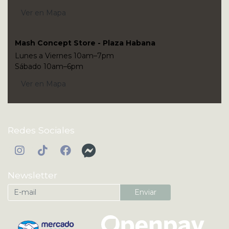
Ver en Mapa
Mash Concept Store - Plaza Habana
Lunes a Viernes 10am–7pm
Sábado 10am–6pm
Ver en Mapa
Redes Sociales
Newsletter
Enviar