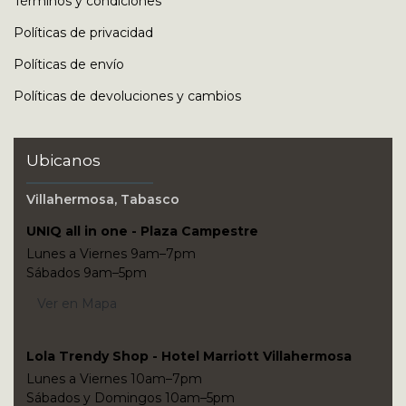
Términos y condiciones
Políticas de privacidad
Políticas de envío
Políticas de devoluciones y cambios
Ubicanos
Villahermosa, Tabasco
UNIQ all in one - Plaza Campestre
Lunes a Viernes 9am–7pm
Sábados 9am–5pm
Ver en Mapa
Lola Trendy Shop - Hotel Marriott Villahermosa
Lunes a Viernes 10am–7pm
Sábados y Domingos 10am–5pm