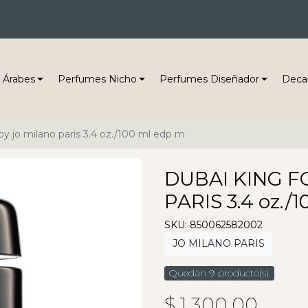
 Árabes
Perfumes Nicho
Perfumes Diseñador
Deca
y jo milano paris 3.4 oz./100 ml edp m
DUBAI KING F
PARIS 3.4 oz./
SKU: 850062582002
JO MILANO PARIS
Quedan 9 producto(s).
$ 1,300.00