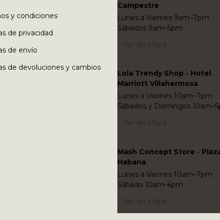
Campestre
os y condiciones
Lunes a Viernes 9am–7pm
Sábados 9am–5pm
cas de privacidad
Ver en Mapa
cas de envío
cas de devoluciones y cambios
Lola Trendy Shop - Hotel
Marriott Villahermosa
Lunes a Viernes 10am–7pm
Sábados y Domingos 10am–
Ver en Mapa
Mash Concept Store - Plaz
Habana
Lunes a Viernes 10am–7pm
Sábado 10am–6pm
Ver en Mapa