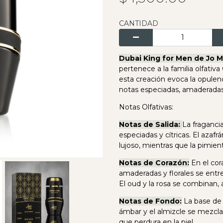
CANTIDAD
Dubai King for Men de Jo M
pertenece a la familia olfati
esta creación evoca la opulen
notas especiadas, amaderadas 
Notas Olfativas:
Notas de Salida:
La fraganci
especiadas y cítricas. El azaf
lujoso, mientras que la pimie
Notas de Corazón:
En el cor
amaderadas y florales se entr
El oud y la rosa se combinan,
Notas de Fondo:
La base de l
ámbar y el almizcle se mezcla
que perdura en la piel.