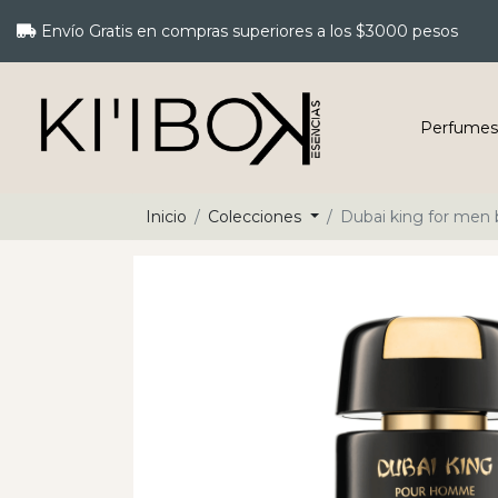
Envío Gratis en compras superiores a los $3000 pesos
Perfumes
Inicio
Colecciones
Dubai king for men b