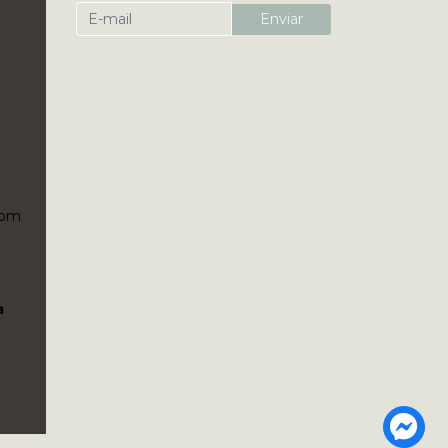
Enviar
5pm
a