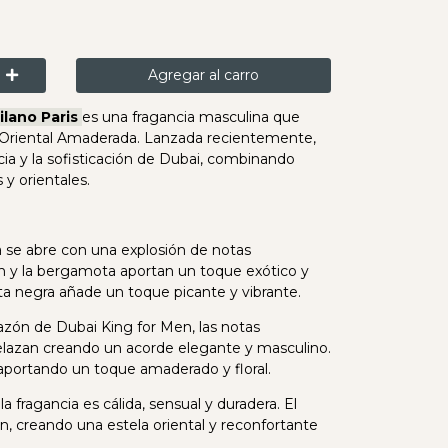
Agregar al carro
ilano Paris
es una fragancia masculina que
va Oriental Amaderada. Lanzada recientemente,
cia y la sofisticación de Dubai, combinando
y orientales.
a se abre con una explosión de notas
rán y la bergamota aportan un toque exótico y
nta negra añade un toque picante y vibrante.
azón de Dubai King for Men, las notas
elazan creando un acorde elegante y masculino.
 aportando un toque amaderado y floral.
a fragancia es cálida, sensual y duradera. El
n, creando una estela oriental y reconfortante