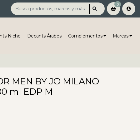
0
nts Nicho
Decants Árabes
Complementos
Marcas
OR MEN BY JO MILANO
100 ml EDP M