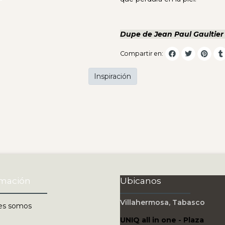
Dupe de Jean Paul Gaultier
Compartir en:
Inspiración
rmación
Ubicanos
Villahermosa, Tabasco
es somos
UNIQ all in one - Plaza