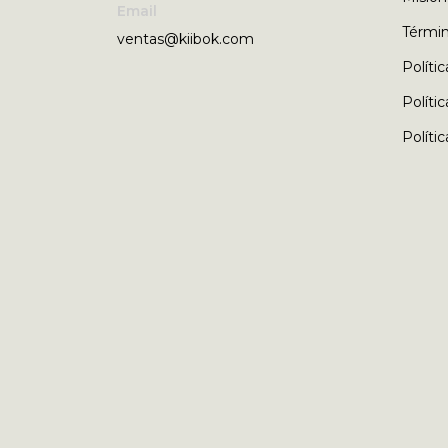
Email
Términ
ventas@kiibok.com
Políti
Políti
Políti