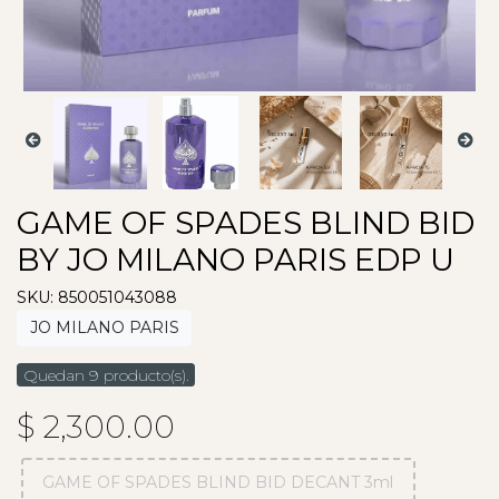
GAME OF SPADES BLIND BID
BY JO MILANO PARIS EDP U
SKU: 850051043088
JO MILANO PARIS
Quedan 9 producto(s).
$ 2,300.00
GAME OF SPADES BLIND BID DECANT 3ml