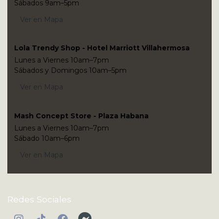
Sábados 9am–5pm
Ver en Mapa
Lola Trendy Shop - Hotel Marriott Villahermosa
Lunes a Viernes 10am–7pm
Sábados y Domingos 10am–5pm
Ver en Mapa
Mash Concept Store - Plaza Habana
Lunes a Viernes 10am–7pm
Sábado 10am–6pm
Ver en Mapa
Redes Sociales