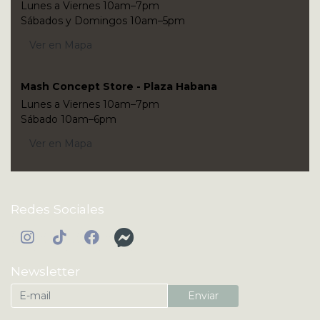
Lunes a Viernes 10am–7pm
Sábados y Domingos 10am–5pm
Ver en Mapa
Mash Concept Store - Plaza Habana
Lunes a Viernes 10am–7pm
Sábado 10am–6pm
Ver en Mapa
Redes Sociales
Newsletter
Enviar