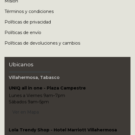
Misión
Términos y condiciones
Políticas de privacidad
Políticas de envío
Políticas de devoluciones y cambios
Ubicanos
Villahermosa, Tabasco
UNIQ all in one - Plaza Campestre
Lunes a Viernes 9am–7pm
Sábados 9am–5pm
Ver en Mapa
Lola Trendy Shop - Hotel Marriott Villahermosa