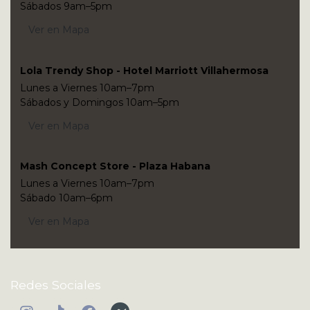
Sábados 9am–5pm
Ver en Mapa
Lola Trendy Shop - Hotel Marriott Villahermosa
Lunes a Viernes 10am–7pm
Sábados y Domingos 10am–5pm
Ver en Mapa
Mash Concept Store - Plaza Habana
Lunes a Viernes 10am–7pm
Sábado 10am–6pm
Ver en Mapa
Redes Sociales