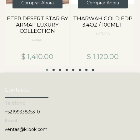
Comprar Ahora
Comprar Ahora
Y
ETER DESERT STAR BY
THARWAH GOLD EDP
F
ARMAF LUXURY
3.4OZ / 100ML F
COLLECTION
LATTAFA
ARMAF
$ 1,410.00
$ 1,120.00
Contacto
Teléfono
+5219933835310
Email
ventas@kiibok.com