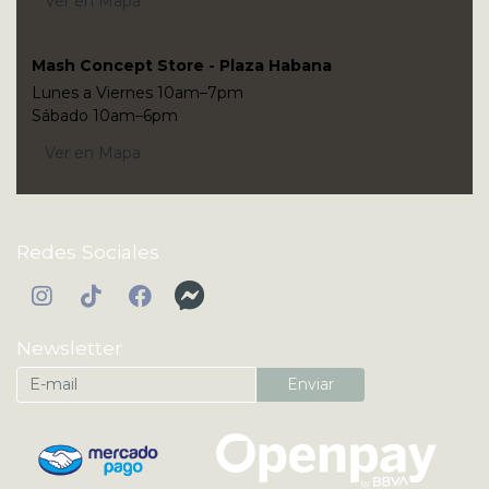
Ver en Mapa
Mash Concept Store - Plaza Habana
Lunes a Viernes 10am–7pm
Sábado 10am–6pm
Ver en Mapa
Redes Sociales
Newsletter
Enviar