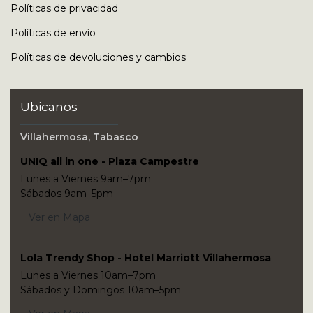
Políticas de privacidad
Políticas de envío
Políticas de devoluciones y cambios
Ubicanos
Villahermosa, Tabasco
UNIQ all in one - Plaza Campestre
Lunes a Viernes 9am–7pm
Sábados 9am–5pm
Ver en Mapa
Lola Trendy Shop - Hotel Marriott Villahermosa
Lunes a Viernes 10am–7pm
Sábados y Domingos 10am–5pm