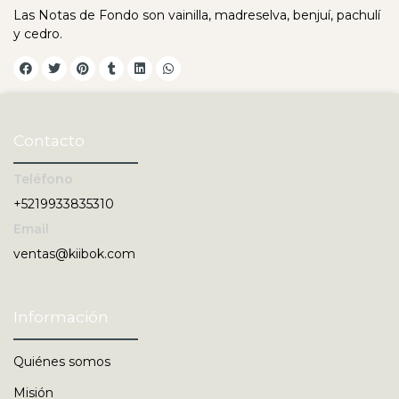
Las Notas de Fondo son vainilla, madreselva, benjuí, pachulí
y cedro.
Contacto
Teléfono
+5219933835310
Email
ventas@kiibok.com
Información
Quiénes somos
Misión