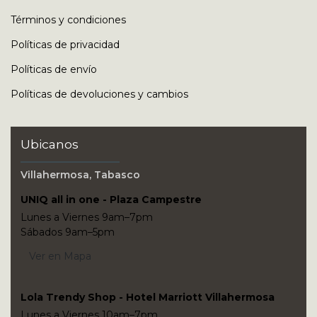
Términos y condiciones
Políticas de privacidad
Políticas de envío
Políticas de devoluciones y cambios
Ubicanos
Villahermosa, Tabasco
UNIQ all in one - Plaza Campestre
Lunes a Viernes 9am–7pm
Sábados 9am–5pm
Ver en Mapa
Lola Trendy Shop - Hotel Marriott Villahermosa
Lunes a Viernes 10am–7pm