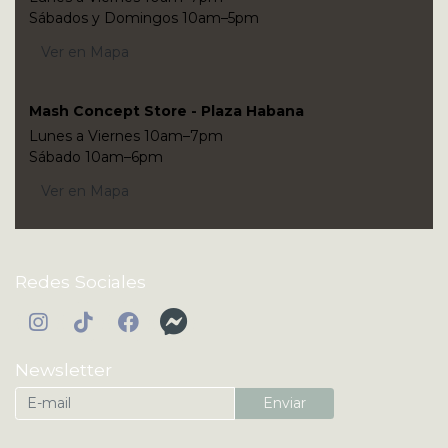
Sábados y Domingos 10am–5pm
Ver en Mapa
Mash Concept Store - Plaza Habana
Lunes a Viernes 10am–7pm
Sábado 10am–6pm
Ver en Mapa
Redes Sociales
Newsletter
Enviar