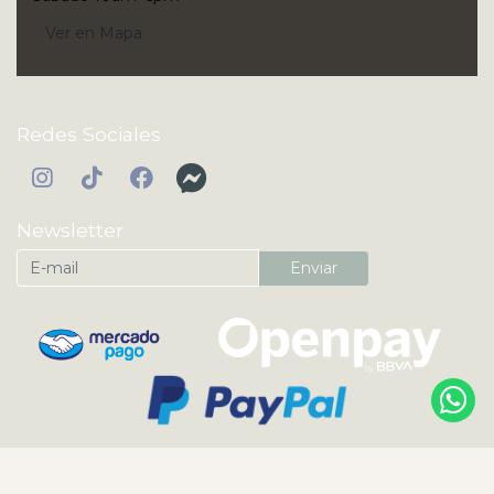
Ver en Mapa
Redes Sociales
Newsletter
Enviar
KI'IBOK | Perfumes Árabes y Nicho Originales ® 2026
¿Te gusta mi tienda? Yo vendo con
Bsale