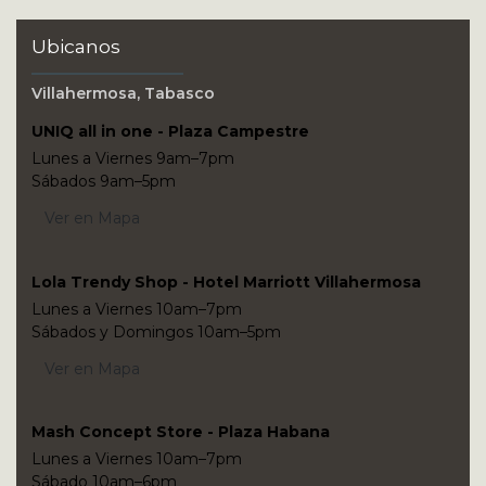
Ubicanos
Villahermosa, Tabasco
UNIQ all in one - Plaza Campestre
Lunes a Viernes 9am–7pm
Sábados 9am–5pm
Ver en Mapa
Lola Trendy Shop - Hotel Marriott Villahermosa
Lunes a Viernes 10am–7pm
Sábados y Domingos 10am–5pm
Ver en Mapa
Mash Concept Store - Plaza Habana
Lunes a Viernes 10am–7pm
Sábado 10am–6pm