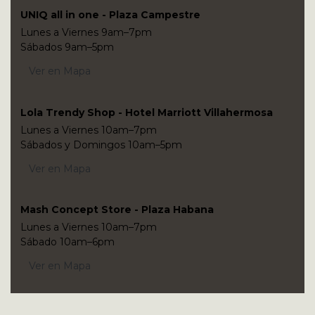
UNIQ all in one - Plaza Campestre
Lunes a Viernes 9am–7pm
Sábados 9am–5pm
Ver en Mapa
Lola Trendy Shop - Hotel Marriott Villahermosa
Lunes a Viernes 10am–7pm
Sábados y Domingos 10am–5pm
Ver en Mapa
Mash Concept Store - Plaza Habana
Lunes a Viernes 10am–7pm
Sábado 10am–6pm
Ver en Mapa