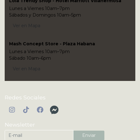
Lola Trendy Shop - Hotel Marriott Villahermosa
Lunes a Viernes 10am–7pm
Sábados y Domingos 10am–5pm
Ver en Mapa
Mash Concept Store - Plaza Habana
Lunes a Viernes 10am–7pm
Sábado 10am–6pm
Ver en Mapa
Redes Sociales
Newsletter
Enviar