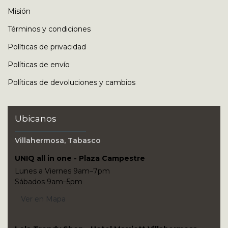
Misión
Términos y condiciones
Políticas de privacidad
Políticas de envío
Políticas de devoluciones y cambios
Ubicanos
Villahermosa, Tabasco
UNIQ all in one - Plaza Campestre
Lunes a Viernes 9am–7pm
Sábados 9am–5pm
Ver en Mapa