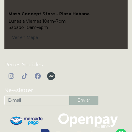
Mash Concept Store - Plaza Habana
Lunes a Viernes 10am–7pm
Sábado 10am–6pm
Ver en Mapa
Redes Sociales
Newsletter
Enviar