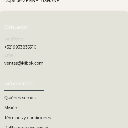
Dupe de ZENNE NISHANE
Contacto
Teléfono
+5219933835310
Email
ventas@kiibok.com
Información
Quiénes somos
Misión
Términos y condiciones
Políticas de privacidad