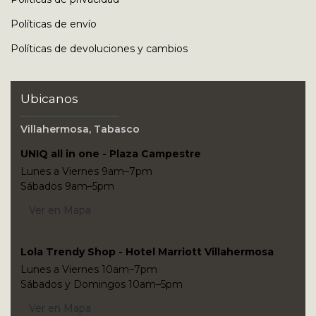
Políticas de envío
Políticas de devoluciones y cambios
Ubicanos
Villahermosa, Tabasco
UNIQ all in one - Plaza Campestre
Lunes a Viernes 9am–7pm
Sábados 9am–5pm
Ver en Mapa
Lola Trendy Shop - Hotel Marriott Villahermosa
Lunes a Viernes 10am–7pm
Sábados y Domingos 10am–5pm
Ver en Mapa