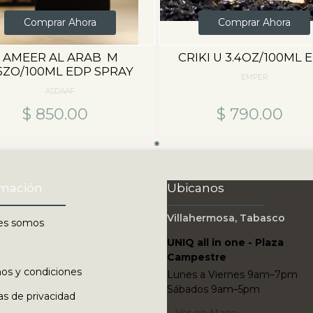
Comprar Ahora
Comprar Ahora
AMEER AL ARAB M
CRIKI U 3.4OZ/100ML 
.5ZO/100ML EDP SPRAY
EMPER
ASDAAF
$ 850.00
$ 790.00
rmación
Ubicanos
Villahermosa, Tabasco
es somos
UNIQ all in one - Plaza
Campestre
os y condiciones
Lunes a Viernes 9am–7pm
Sábados 9am–5pm
cas de privacidad