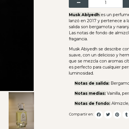
Musk Abiyedh
es un perfume
lanzó en 2017 y pertenece a la 
salida son bergamota y naranja
Las notas de fondo de almizcl
fragancia.
Musk Abiyedh se describe com
suave, con un delicioso y her
que se mezcla con aromas cítri
es perfecto para cualquier pe
luminosidad.
Notas de salida:
Bergamot
Notas medias:
Vainilla, per
Notas de fondo:
Almizcle
Compartir en: