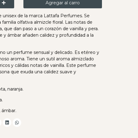
Agregar al carro
 unisex de la marca Lattafa Perfumes. Se
familia olfativa almizcle floral. Las notas de
, que dan paso a un corazón de vainilla y pera.
e y ámbar añaden calidez y profundidad a la
o un perfume sensual y delicado. Es etéreo y
moso aroma. Tiene un sutil aroma almizclado
cos y cálidas notas de vainilla. Este perfume
rsona que exuda una calidez suave y
a, naranja.
a.
, ámbar.