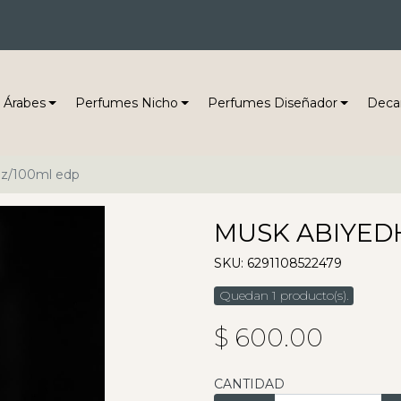
 Árabes
Perfumes Nicho
Perfumes Diseñador
Deca
oz/100ml edp
MUSK ABIYEDH
SKU: 6291108522479
Quedan 1 producto(s).
$ 600.00
CANTIDAD