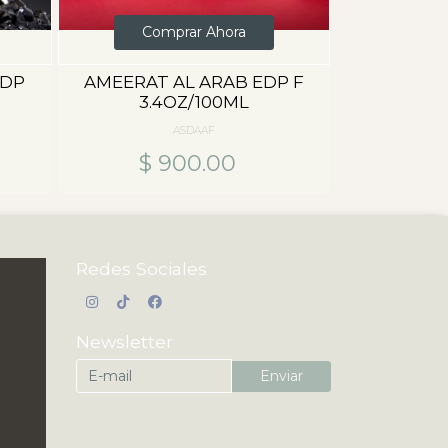
Comprar Ahora
EDP
AMEERAT AL ARAB EDP F
3.4OZ/100ML
ASDAAF
$ 900.00
Redes Sociales
Newsletter
Enviar