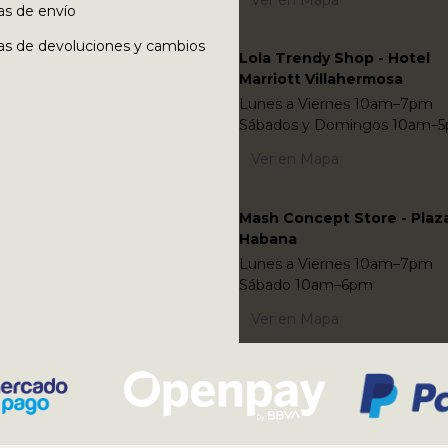
Ver en Mapa
cas de envío
cas de devoluciones y cambios
Lola Trendy Shop - Hotel
Marriott Villahermosa
Lunes a Viernes 10am–7pm
Sábados y Domingos 10am–
Ver en Mapa
Mash Concept Store - Plaz
Habana
Lunes a Viernes 10am–7pm
Sábado 10am–6pm
Ver en Mapa