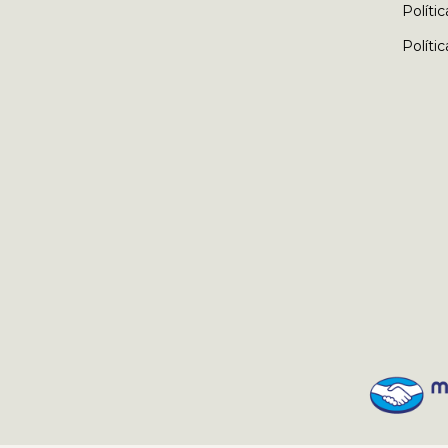
Políti
Políti