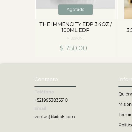
Agotado
THE IMMENCITY EDP 3.4OZ /
100ML EDP
3
MILESTONE
$ 750.00
Contacto
Info
Teléfono
Quién
+5219933835310
Misión
Email
Términ
ventas@kiibok.com
Políti