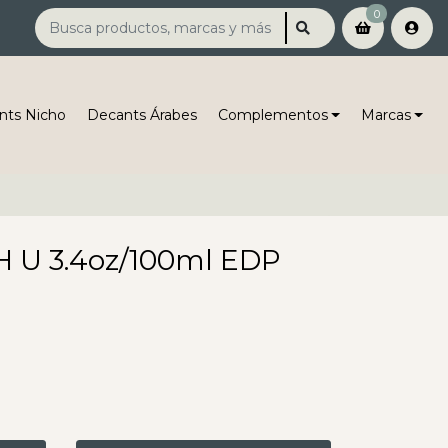
0
nts Nicho
Decants Árabes
Complementos
Marcas
 U 3.4oz/100ml EDP