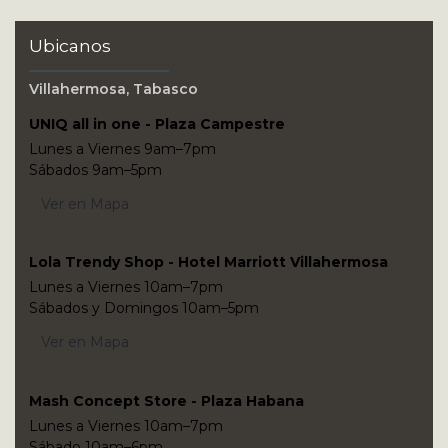
Ubicanos
Villahermosa, Tabasco
UNIQ all in one - Plaza Campestre
Lunes a Viernes 9am–7pm
Sábados 9am–5pm
Ver en Mapa
Lola Trendy Shop - Hotel Marriott Villahermosa
Lunes a Viernes 10am–7pm
Sábados y Domingos 10am–5pm
Ver en Mapa
Mash Concept Store - Plaza Habana
Lunes a Viernes 10am–7pm
Sábado 10am–6pm