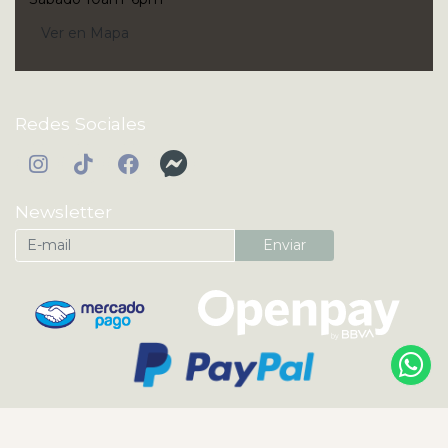
Ver en Mapa
Redes Sociales
Newsletter
Enviar
KI'IBOK | Perfumes Árabes y Nicho Originales ® 2026
¿Te gusta mi tienda? Yo vendo con
Bsale