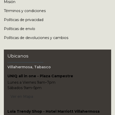
Misión
Términos y condiciones
Políticas de privacidad
Políticas de envío
Políticas de devoluciones y cambios
Ubicanos
Villahermosa, Tabasco
UNIQ all in one - Plaza Campestre
Lunes a Viernes 9am–7pm
Sábados 9am–5pm
Ver en Mapa
Lola Trendy Shop - Hotel Marriott Villahermosa