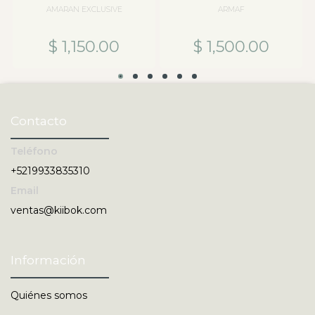
AMARAN EXCLUSIVE
ARMAF
$ 1,150.00
$ 1,500.00
Contacto
Teléfono
+5219933835310
Email
ventas@kiibok.com
Información
Quiénes somos