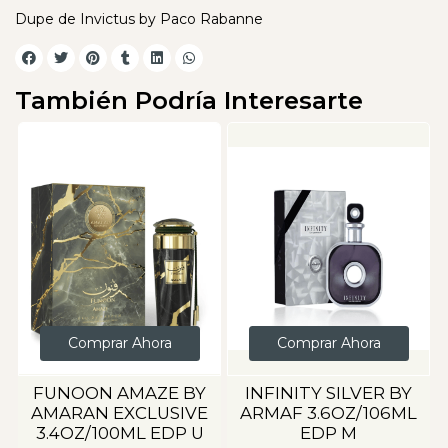
Dupe de Invictus by Paco Rabanne
También Podría Interesarte
Comprar Ahora
Comprar Ahora
FUNOON AMAZE BY
INFINITY SILVER BY
C
AMARAN EXCLUSIVE
ARMAF 3.6OZ/106ML
3.4OZ/100ML EDP U
EDP M