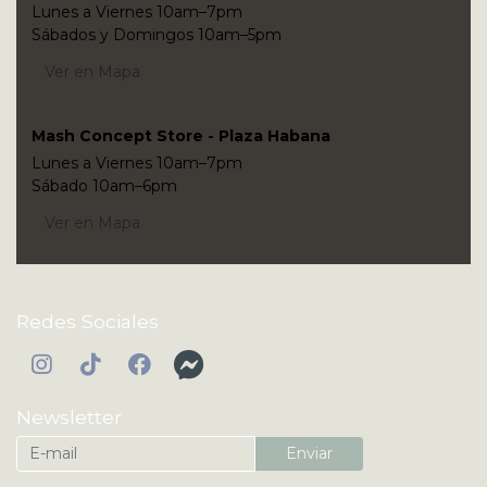
Lunes a Viernes 10am–7pm
Sábados y Domingos 10am–5pm
Ver en Mapa
Mash Concept Store - Plaza Habana
Lunes a Viernes 10am–7pm
Sábado 10am–6pm
Ver en Mapa
Redes Sociales
Newsletter
Enviar