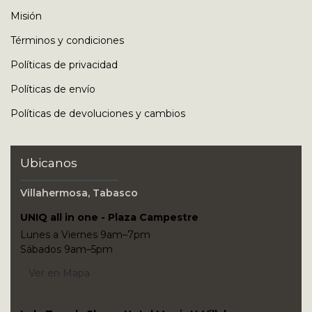
Misión
Términos y condiciones
Políticas de privacidad
Políticas de envío
Políticas de devoluciones y cambios
Ubicanos
Villahermosa, Tabasco
UNIQ all in one - Plaza Campestre
Lunes a Viernes 9am–7pm
Sábados 9am–5pm
Ver en Mapa