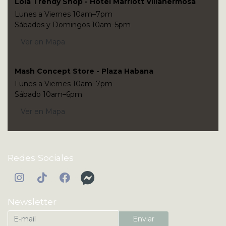
Lola Trendy Shop - Hotel Marriott Villahermosa
Lunes a Viernes 10am–7pm
Sábados y Domingos 10am–5pm
Ver en Mapa
Mash Concept Store - Plaza Habana
Lunes a Viernes 10am–7pm
Sábado 10am–6pm
Ver en Mapa
Redes Sociales
Newsletter
Enviar