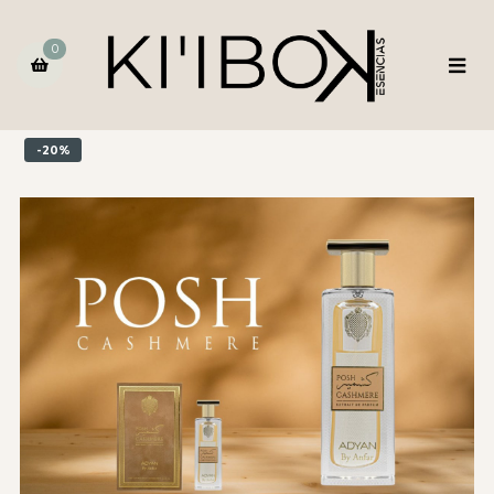
0
-20%