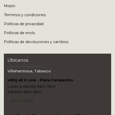
Misión
Términos y condiciones
Políticas de privacidad
Políticas de envío
Políticas de devoluciones y cambios
Ubicanos
Villahermosa, Tabasco
UNIQ all in one - Plaza Campestre
Lunes a Viernes 9am–7pm
Sábados 9am–5pm
Ver en Mapa