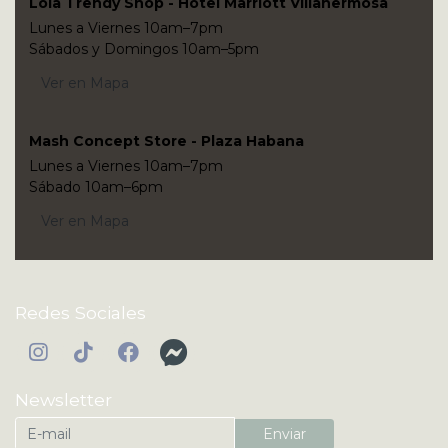
Lola Trendy Shop - Hotel Marriott Villahermosa
Lunes a Viernes 10am–7pm
Sábados y Domingos 10am–5pm
Ver en Mapa
Mash Concept Store - Plaza Habana
Lunes a Viernes 10am–7pm
Sábado 10am–6pm
Ver en Mapa
Redes Sociales
Newsletter
Enviar