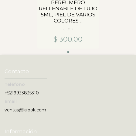
PERFUMERO
RELLENABLE DE LUJO
5ML, PIEL DE VARIOS
COLORES ...
KIIBOK
$ 300.00
Contacto
Teléfono
+5219933835310
Email
ventas@kiibok.com
Información