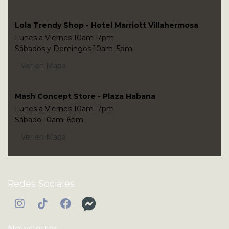
Lola Trendy Shop - Hotel Marriott Villahermosa
Lunes a Viernes 10am–7pm
Sábados y Domingos 10am–5pm
Ver en Mapa
Mash Concept Store - Plaza Habana
Lunes a Viernes 10am–7pm
Sábado 10am–6pm
Ver en Mapa
Redes Sociales
Newsletter