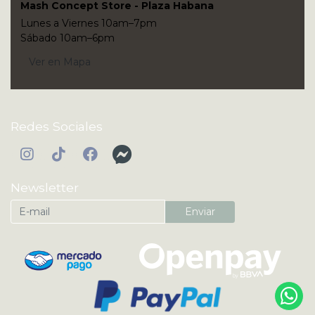
Mash Concept Store - Plaza Habana
Lunes a Viernes 10am–7pm
Sábado 10am–6pm
Ver en Mapa
Redes Sociales
Newsletter
Enviar