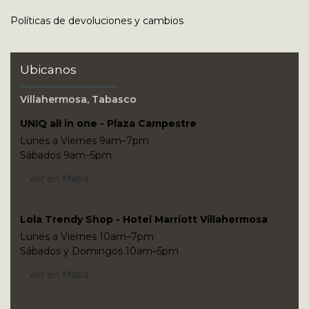
Políticas de devoluciones y cambios
Ubicanos
Villahermosa, Tabasco
UNIQ all in one - Plaza Campestre
Lunes a Viernes 9am–7pm
Sábados 9am–5pm
Ver en Mapa
Lola Trendy Shop - Hotel Marriott Villahermosa
Lunes a Viernes 10am–7pm
Sábados y Domingos 10am–5pm
Ver en Mapa