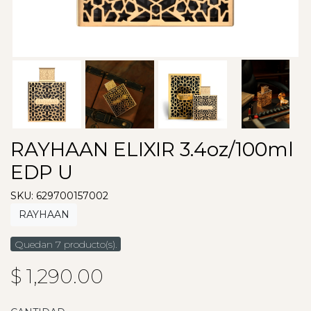
RAYHAAN ELIXIR 3.4oz/100ml
EDP U
SKU: 629700157002
RAYHAAN
Quedan 7 producto(s).
$ 1,290.00