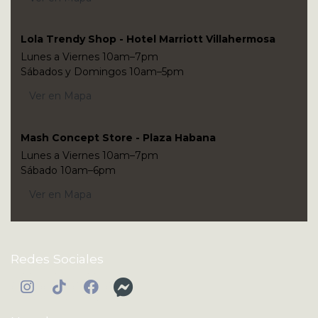
Lola Trendy Shop - Hotel Marriott Villahermosa
Lunes a Viernes 10am–7pm
Sábados y Domingos 10am–5pm
Ver en Mapa
Mash Concept Store - Plaza Habana
Lunes a Viernes 10am–7pm
Sábado 10am–6pm
Ver en Mapa
Redes Sociales