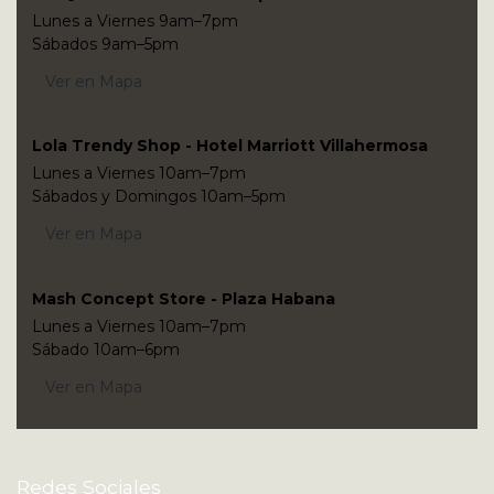
Lunes a Viernes 9am–7pm
Sábados 9am–5pm
Ver en Mapa
Lola Trendy Shop - Hotel Marriott Villahermosa
Lunes a Viernes 10am–7pm
Sábados y Domingos 10am–5pm
Ver en Mapa
Mash Concept Store - Plaza Habana
Lunes a Viernes 10am–7pm
Sábado 10am–6pm
Ver en Mapa
Redes Sociales