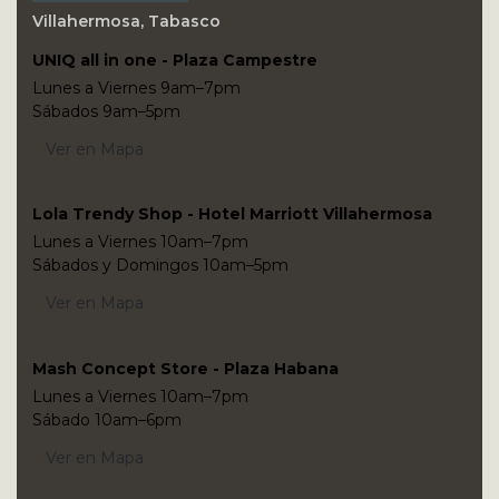
Villahermosa, Tabasco
UNIQ all in one - Plaza Campestre
Lunes a Viernes 9am–7pm
Sábados 9am–5pm
Ver en Mapa
Lola Trendy Shop - Hotel Marriott Villahermosa
Lunes a Viernes 10am–7pm
Sábados y Domingos 10am–5pm
Ver en Mapa
Mash Concept Store - Plaza Habana
Lunes a Viernes 10am–7pm
Sábado 10am–6pm
Ver en Mapa