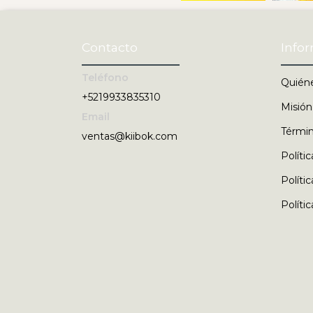
Contacto
Info
Teléfono
Quién
+5219933835310
Misión
Email
Términ
ventas@kiibok.com
Políti
Políti
Políti