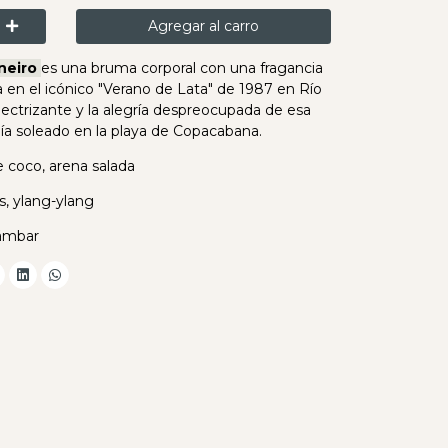
Agregar al carro
neiro
es una bruma corporal con una fragancia
ada en el icónico "Verano de Lata" de 1987 en Río
lectrizante y la alegría despreocupada de esa
ía soleado en la playa de Copacabana.
 coco, arena salada
, ylang-ylang
 ámbar