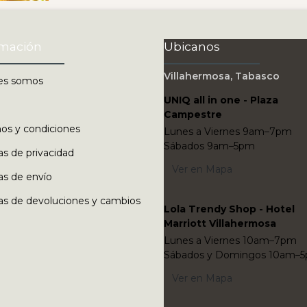
rmación
Ubicanos
Villahermosa, Tabasco
es somos
UNIQ all in one - Plaza
Campestre
os y condiciones
Lunes a Viernes 9am–7pm
Sábados 9am–5pm
cas de privacidad
Ver en Mapa
cas de envío
cas de devoluciones y cambios
Lola Trendy Shop - Hotel
Marriott Villahermosa
Lunes a Viernes 10am–7pm
Sábados y Domingos 10am–
Ver en Mapa