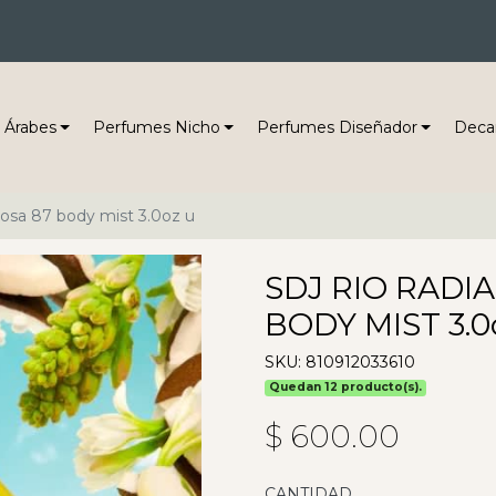
 Árabes
Perfumes Nicho
Perfumes Diseñador
Deca
irosa 87 body mist 3.0oz u
SDJ RIO RADI
BODY MIST 3.0
SKU: 810912033610
Quedan 12 producto(s).
$ 600.00
CANTIDAD