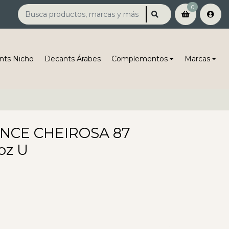
0
nts Nicho
Decants Árabes
Complementos
Marcas
ANCE CHEIROSA 87
oz U