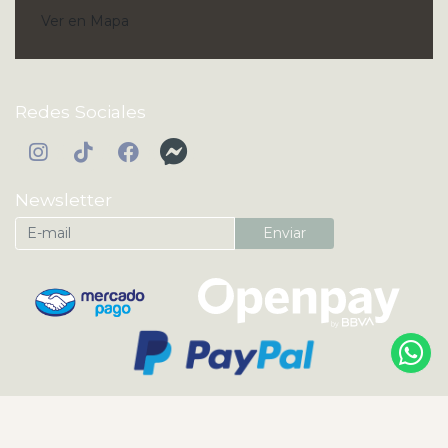
Ver en Mapa
Redes Sociales
Newsletter
Enviar
KI'IBOK | Perfumes Árabes y Nicho Originales ® 2026
¿Te gusta mi tienda? Yo vendo con
Bsale