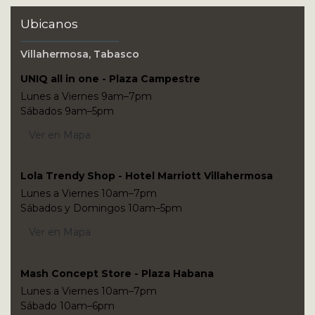
Ubicanos
Villahermosa, Tabasco
UNIQ all in one - Plaza Campestre
Lunes a Viernes 9am–7pm
Sábados 9am–5pm
Ver en Mapa
Lola Trendy Shop - Hotel Marriott Villahermosa
Lunes a Viernes 10am–7pm
Sábados y Domingos 10am–5pm
Ver en Mapa
Mash Concept Store - Plaza Habana
Lunes a Viernes 10am–7pm
Sábado 10am–6pm