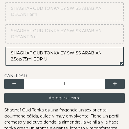
SHAGHAF OUD TONKA BY SWISS ARABIAN
DECANT 5ml
SHAGHAF OUD TONKA BY SWISS ARABIAN
DECANT 3ml
SHAGHAF OUD TONKA BY SWISS ARABIAN
2.5oz/75ml EDP U
CANTIDAD
Agregar al carro
Shaghaf Oud Tonka es una fragancia unisex oriental
gourmand cálida, dulce y muy envolvente. Tiene un perfil
cremoso y adictivo donde la almendra, la vainilla y la haba
tonka crean un aroma elegante, intenso y reconfortante,