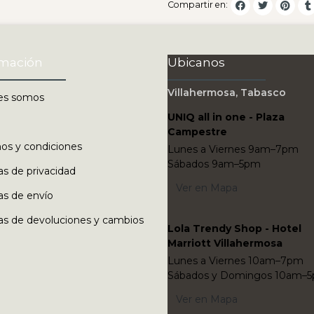
Compartir en:
rmación
Ubicanos
Villahermosa, Tabasco
es somos
UNIQ all in one - Plaza
Campestre
os y condiciones
Lunes a Viernes 9am–7pm
Sábados 9am–5pm
cas de privacidad
Ver en Mapa
cas de envío
cas de devoluciones y cambios
Lola Trendy Shop - Hotel
Marriott Villahermosa
Lunes a Viernes 10am–7pm
Sábados y Domingos 10am–
Ver en Mapa