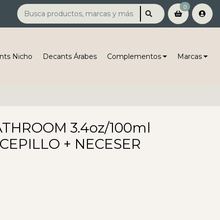
0
nts Nicho
Decants Árabes
Complementos
Marcas
THROOM 3.4oz/100ml
 CEPILLO + NECESER