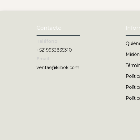
Contacto
Info
Teléfono
Quién
+5219933835310
Misión
Email
Términ
ventas@kiibok.com
Políti
Políti
Políti