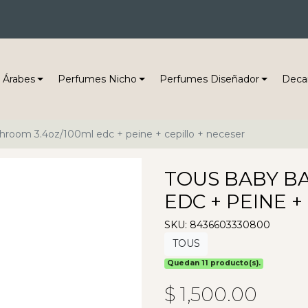
 Árabes
Perfumes Nicho
Perfumes Diseñador
Deca
hroom 3.4oz/100ml edc + peine + cepillo + neceser
TOUS BABY BA
EDC + PEINE +
SKU: 8436603330800
TOUS
Quedan 11 producto(s).
$ 1,500.00