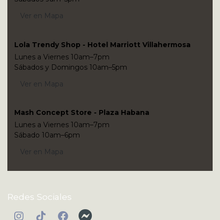
Ver en Mapa
Lola Trendy Shop - Hotel Marriott Villahermosa
Lunes a Viernes 10am–7pm
Sábados y Domingos 10am–5pm
Ver en Mapa
Mash Concept Store - Plaza Habana
Lunes a Viernes 10am–7pm
Sábado 10am–6pm
Ver en Mapa
Redes Sociales