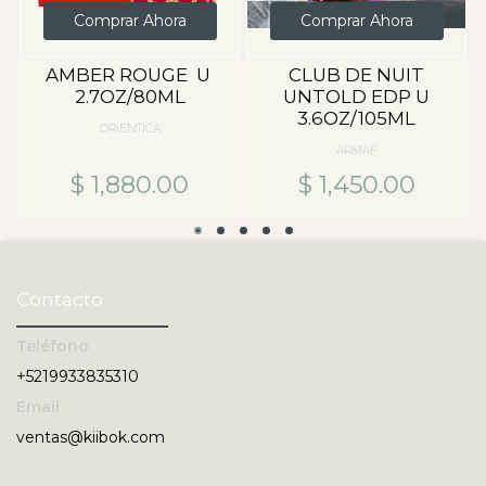
Comprar Ahora
Comprar Ahora
AMBER ROUGE U
CLUB DE NUIT
2.7OZ/80ML
UNTOLD EDP U
3.6OZ/105ML
ORIENTICA
ARMAF
$ 1,880.00
$ 1,450.00
Contacto
Teléfono
+5219933835310
Email
ventas@kiibok.com