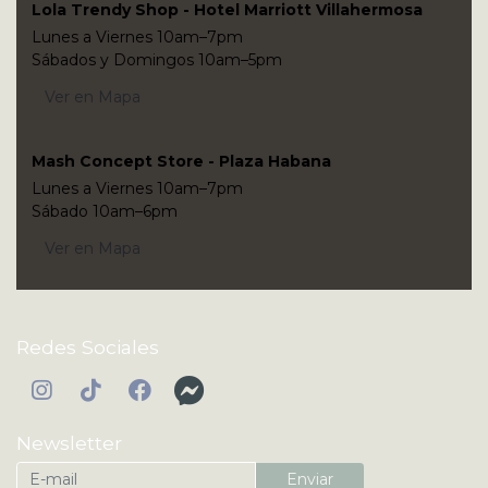
Lola Trendy Shop - Hotel Marriott Villahermosa
Lunes a Viernes 10am–7pm
Sábados y Domingos 10am–5pm
Ver en Mapa
Mash Concept Store - Plaza Habana
Lunes a Viernes 10am–7pm
Sábado 10am–6pm
Ver en Mapa
Redes Sociales
Newsletter
Enviar