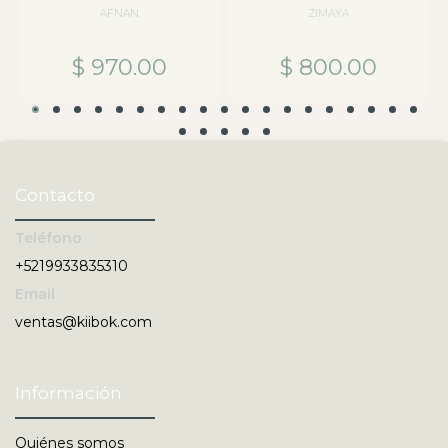
AFNAN
ZIMAYA
$ 970.00
$ 800.00
Contacto
Teléfono
+5219933835310
Email
ventas@kiibok.com
Información
Quiénes somos