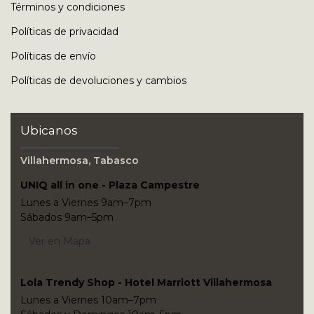
Términos y condiciones
Políticas de privacidad
Políticas de envío
Políticas de devoluciones y cambios
Ubicanos
Villahermosa, Tabasco
UNIQ all in one - Plaza Campestre
Lunes a Viernes 9am–7pm
Sábados 9am–5pm
Ver en Mapa
Lola Trendy Shop - Hotel Marriott Villahermosa
Lunes a Viernes 10am–7pm