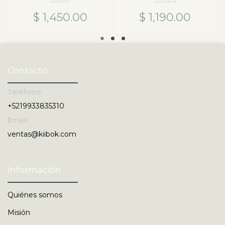
ARMAF
LATTAFA
$ 1,450.00
$ 1,190.00
Contacto
Teléfono
+5219933835310
Email
ventas@kiibok.com
Información
Quiénes somos
Misión