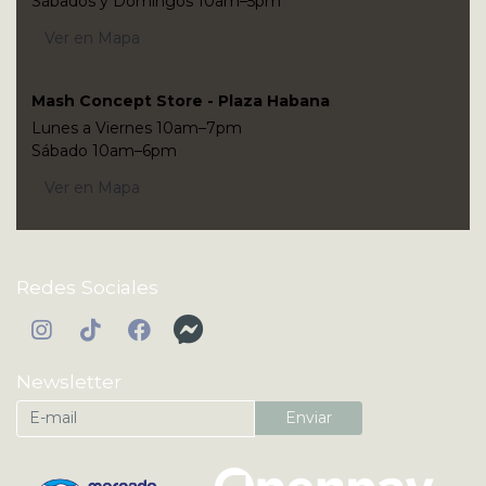
Sábados y Domingos 10am–5pm
Ver en Mapa
Mash Concept Store - Plaza Habana
Lunes a Viernes 10am–7pm
Sábado 10am–6pm
Ver en Mapa
Redes Sociales
Newsletter
Enviar