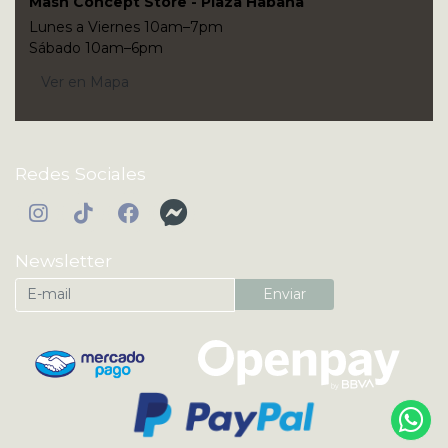
Mash Concept Store - Plaza Habana
Lunes a Viernes 10am–7pm
Sábado 10am–6pm
Ver en Mapa
Redes Sociales
Newsletter
Enviar