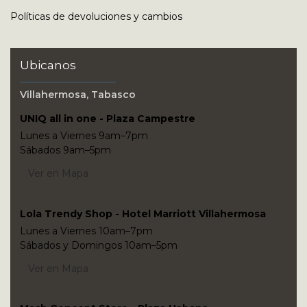
Políticas de devoluciones y cambios
Ubicanos
Villahermosa, Tabasco
UNIQ all in one - Plaza Campestre
Lunes a Viernes 9am–7pm
Sábados 9am–5pm
Ver en Mapa
Lola Trendy Shop - Hotel Marriott Villahermosa
Lunes a Viernes 10am–7pm
Sábados y Domingos 10am–5pm
Ver en Mapa