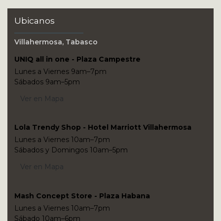
Ubicanos
Villahermosa, Tabasco
UNIQ all in one - Plaza Campestre
Lunes a Viernes 9am–7pm
Sábados 9am–5pm
Ver en Mapa
Lola Trendy Shop - Hotel Marriott Villahermosa
Lunes a Viernes 10am–7pm
Sábados y Domingos 10am–5pm
Ver en Mapa
Mash Concept Store - Plaza Habana
Lunes a Viernes 10am–7pm
Sábado 10am–6pm